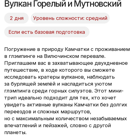
скрытые среди вулканических
массивов.
Вечером возвращаемся в глэмпинг,
где вас ждут уютные домики, вкусный
ужин, сказочная тишина перевала, а
также баня и чан по желанию.
Глэмпинг на Вилючинском перевале,
- 6-местные домики
- 2-местные домики
Мы используем для передвижения
комфортные подготовленные внедорожники
японского производства. Можем
с уверенностью сказать — это путешествие
для людей, искушенных красотой, но которое
заставит их вновь восторгаться.
Мы пересечем Камчатку от юга до севера.
Важно, что наш тур построен так, что
мы не будем использовать палатки для
проживания, так как понимаем, что для
многих это будет не комфортно.