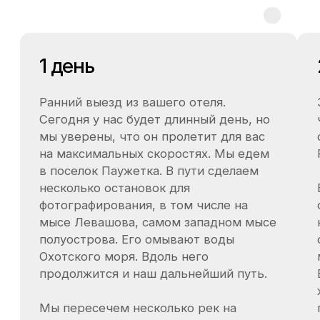
7−9 км. Последнее крупное извержение
произошло в 1907 году, и именно оно
сформировало тот необычный ландшафт,
который сегодня считается одним из самых
выразительных на полуострове. Восточная
часть кальдеры занята озёрами Ключевое и
Нижнее. Вдоль северного берега озера
Ключевое на протяжении примерно 200
метров выходят на поверхность термальные
воды с температурой от 30 до 70 °C.
Благодаря этому берег остаётся тёплым даже
в холодный сезон, а вдоль воды можно
увидеть редкие термофильные водоросли.
Западная часть кальдеры более суровая и
горная. Здесь особенно заметны следы
исторического извержения: открытые склоны,
почти полное отсутствие густой
растительности и ощущение первозданного,
резко очерченного ландшафта.
Отдельного внимания заслуживает кратер
Штюбеля с озером внутри и почти
вертикальными стенами высотой до 500
метров, создающими один из самых
драматичных природных видов в этой части