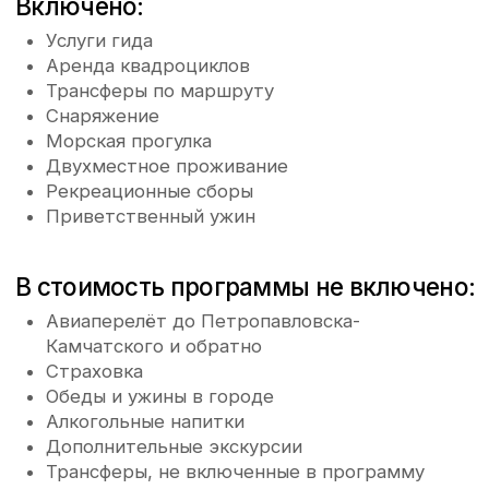
Программа
Даты туров
Питание
Транспорт
1 день
2 день
Знакомство с краем земли и мощь
Первое восхождени
Тихого океана
пейзажи вулкана Г