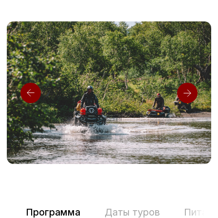
Мы встретим вас в аэропорту Елизово.
Завтрак и выезд на
Наше путешествие начнется
с традиционного фото у знаменитого
По живописному Ви
памятника «Здесь начинается Россия».
перевалу мы отправл
Если вы прилетаете утренним рейсом,
Горелый (1829 м). Э
мы организуем приветственный обед,
вулкан для первого 
чтобы вы могли восстановить силы
восхождение не тре
с дороги.
физической подготов
от 1,5 до 3 часов в 
Далее на подготовленных
По пути наверх вам
внедорожниках мы отправимся
невероятные панора
к Тихому океану на Халактырский пляж.
вулканы Вилючински
Вы пройдетесь по бескрайнему берегу
На вершине мы загл
с черным вулканическим песком,
Горелого, где в кра
почувствуете энергию волн и узнаете,
кислотные озера вп
как рождалась эта земля. После
оттенков.
океанского бриза и легкой экскурсии
мы отвезем вас в отель отдыхать
Насладившись марси
и набираться сил перед большой
мы спустимся к маши
экспедицией.
будет ждать горячий
дикой природы.
Вечером устроим тёплый
приветственный ужин.
К вечеру возвращаем