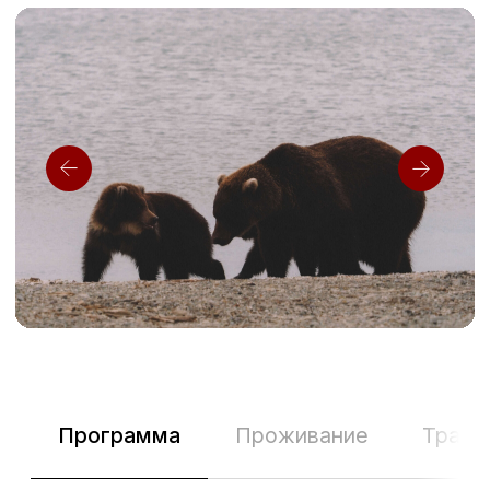
Передвигаемся мы на одноместных
квадроциклах.
Бензин уже включен в стоимость тура.
По маршруту вас сопровождает гид-
проводник.
Перед стартом обязательный инструктаж по
управлению и технике безопасности.
Выдаем полную экипировку: шлем,
непромокаемую одежду, забродные сапоги,
драйбэг для вещей, перчатки, очки.
Кальдера вулкана Ксудач — одно из самых
впечатляющих и редких мест Камчатки.
Снаружи Ксудач может показаться
сдержанным и почти неприметным вулканом
высотой около 1100 метров, однако внутри
скрывается грандиозная кальдера с озёрами,
термальными выходами, пепловыми
склонами и почти инопланетным рельефом.
Основание вулкана достигает 18−22 км в
диаметре, а сама кальдера занимает около