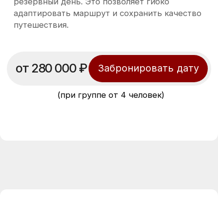
первое «вау»: виды завораживают,
поток внизу и невер
создавая ощущение, что вы уже
марсианские панора
достигли пика красоты Камчатки.
Далее мы посетим Д
Горный воздух свежий и хрустящий,
источники (Малую Д
вокруг — силуэты вулканов, переливы
— кипящие котлы, па
облаков и чувство, будто вы на
и фантастические пе
границе другой вселенной.
напоминающие деко
фантастического фил
После короткой паузы мы
отправляемся покорять вулкан
При благоприятных 
Горелый. Путь проходит через
возможно восхожден
шлаковые склоны и лунные ландшафты,
Мутновский (возмож
открывающие уникальные панорамы.
уточняется у органи
Достигнув вершины мы увидим
бронировании тура).
кратер вулкана: его глубину, туман,
Камчатки: фумаролы
бирюзовое озеро и ощущение, что
бурление и первозд
земля под ногами живая.
ногами.
После восхождения вас ждет обед с
Вечером возвращае
камчатскими деликатесами на свежем
наполненные новыми
воздухе. Затем продолжим
с ощущением, что за
исследовать окрестности: в
маленькую жизнь.
зависимости от погоды вас ожидают
водопад Спокойный, лавовые пещеры
или другие необычные локации,