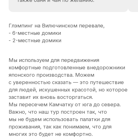
стал полигоном для испытания
лунохода. По мнению ученых, грунт
здесь на 96% схож с лунным.
Остановка в глэмпинге в Мертвом
лесу. Ужин.
Без палаток. Проживание в глэмпинге в
"Мертвом лесу".
Мы используем для передвижения
комфортные подготовленные внедорожники
японского производства. Можем
с уверенностью сказать — это путешествие
для людей, искушенных красотой, но которое
заставит их вновь восторгаться.
Мы пересечем Камчатку от юга до севера.
Важно, что наш тур построен так, что
мы не будем использовать палатки для
проживания, так как понимаем, что для
многих это будет не комфортно.
Для передвижения мы используем
высокопроходимые автомобили японского
производства NISSAN PATROL, TOYOTA LAND