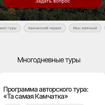
Программа авторского тура:
«Та самая Камчатка»
8 дней
Уровень сложности: средний
Любой уровень физической подготовки
Многодневные туры
Для тех, кто хочет увидеть Камчатку во всей
её силе: вулканы, океан, китов, медведей,
термальные источники и дикие пейзажи —
в одной продуманной программе
и с комфортной организацией.
Этот маршрут особенно хорошо подходит для
первой поездки на Камчатку: за 8 дней
вы увидите самые яркие природные символы
региона, при этом без
походного хардкора и с проживанием