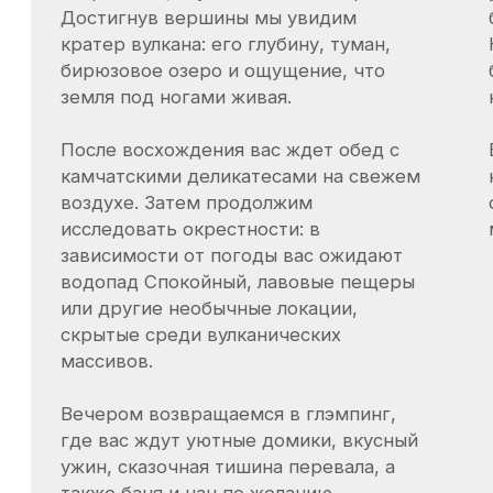
Программа
Проживание
Транспорт
Питани
1 день
2 день
В этот день вам стоит собрать вещи и
Ранний подъем. Завт
отправиться в четырехдневное
путешествие в центральную часть
Сегодня по плану во
Камчатки.
вулкан Плоский Толб
около 3000 метров н
Выезд на проходимом внедорожнике в
Восхождение в сред
северо-восточном направлении к
часов и посильно бо
подножию вулкана Плоский Толбачик.
Общая протяженность пути на
Обед на маршруте.
автомобиле 630 км. По пути совершим
Вечером в глэмпинг
остановки в живописных местах на
посещение бани.
обед и отдых.
Именно Толбачинский дол,
расположенный здесь, в 70-х годах