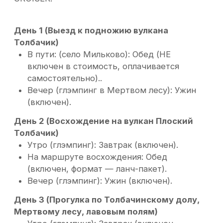
Вулкан Ксудач
на квадроциклах
7 дней
Уровень сложности: высокий
Если есть физическая подготовка
Один из самых сложных и впечатляющих
квадроциклетных маршрутов по югу
Камчатки. Экспедиция проходит через
перевалы, вулканические плато, тундру,
речные переправы и удалённые термальные
источники, приводя к одной из самых красивых
кальдер полуострова. В программе —
Опалинские, Ходуткинские и Саванские
источники, а также выход к озеру Ключевое
и термальным выходам внутри кальдеры
вулкана Ксудач.
Включено:
Период: