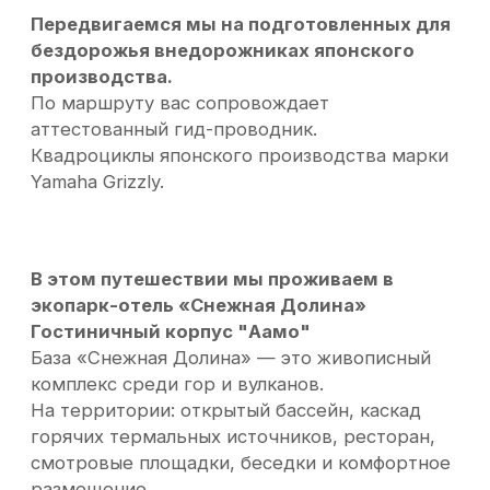
путешествия.
от 280 000 ₽
Забронировать дату
(при группе от 4 человек)
Вулкан Горелый и Мутновский
2 дня
Уровень сложности: средний
Если есть базовая подготовка
Погружение в природу Камчатки с проживанием
в глэмпинге на Вилючинском перевале.
Приглашаем вас в захватывающее двухдневное
путешествие, в ходе которого вы сможете
исследовать кратеры вулканов, наблюдать