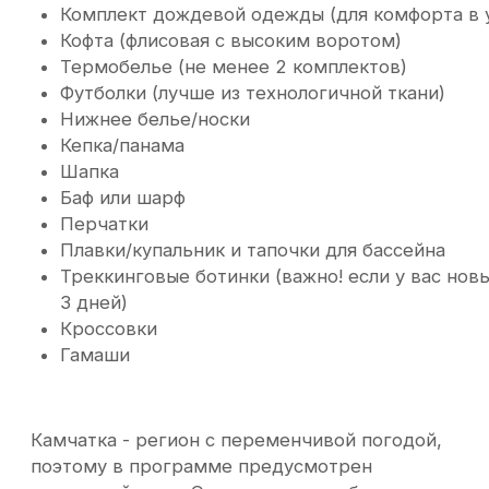
Программа
Проживание
Транспорт
Питани
1 день
2 день
Утром мы выезжаем из города,
Каньон Опасный, Да
захватив чемоданы и азарт
вулкан Мутновский
предстоящего приключения. Первая
остановка — глэмпинг на
После завтрака мы н
Вилючинском перевале, где мы
одному из самых эф
оставим вещи и сможем насладиться
Камчатки — каньону
панорамными видами, горячим кофе и
место одновременно
местными настойками. Здесь вас ждет
восхищает: отвесны