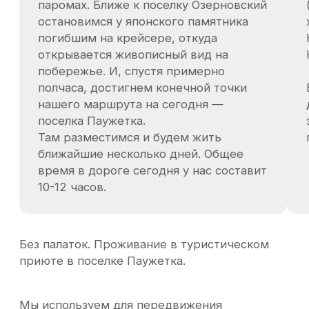
Камчатки. Экспедиция к Ксудачу — это
маршрут для тех, кто ищет не просто
поездку, а настоящее путешествие в
удалённую и труднодоступную Камчатку.
Путь проходит через перевалы,
вулканические плато, тундру, бездорожье,
речные переправы и термальные источники.
Это один из самых насыщенных и сильных
маршрутов в квадроциклетном формате.
аренда квадроцикла
топливо на всём протяжении маршрута
сопровождение гида-проводника
экипировка для поездки на квадроцикле:
шлем
непромокаемая одежда
забродные сапоги
драйбэг для личных вещей
перчатки
защитные очки
туристическое снаряжение:
палатки
спальники
коврики
размещение на маршруте в гостевых
домах или палатках в зависимости от