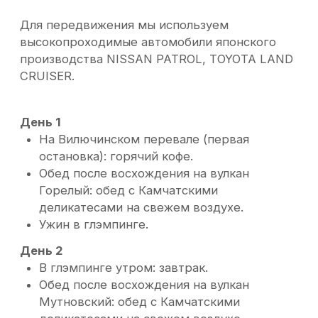
CRUISER.
День 1 (Выезд к подножию вулкана
Толбачик)
В пути: (село Мильково): Обед (НЕ
включен в стоимость, оплачивается
самостоятельно)..
Вечер (глэмпинг в Мертвом лесу): Ужин
(включен).
День 2 (Восхождение на вулкан Плоский
Толбачик)
Утро (глэмпинг): Завтрак (включен).
На маршруте восхождения: Обед
(включен, формат — ланч-пакет).
Вечер (глэмпинг): Ужин (включен).
День 3 (Прогулка по Толбачинскому долу,
Мертвому лесу, лавовым полям)
Утро (глэмпинг): Завтрак (включен,
подразумевается).
На маршруте: Обед (включен).
Вечер (глэмпинг): Ужин (включен).
День 4 (Выезд в Петропавловск-
Камчатский)