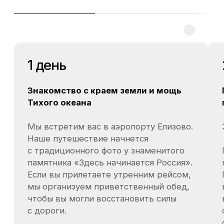
04.07.26-11.07.26
11.07.26-18.07.26
18.07.26-25.07.26
25.07.26-01.08.26
01.08.26-08.08.26
15.08.26-22.08.26
22.08.26-29.08.26
завтраки - включены;
обеды на маршрутах - включены;
ужины в отеле - оплачиваются отдельно /
не включены;
обеды и ужины в городе - оплачиваются
отдельно / не включены.
Услуги повара в 6 день программы
Передвигаемся мы на подготовленных для
бездорожья внедорожниках японского
производства.
По маршруту вас сопровождает
аттестованный гид-проводник.