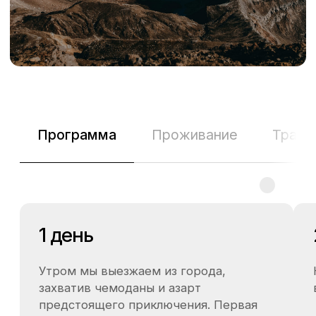
Толбачик: по следам
извержений
4 дня
Уровень сложности: средний
Если есть базовая подготовка
Мы посетим частичку Ключевской группы
вулканов, которая является зоной современного
активного вулканизма. Толбачинский дол
невероятно красивое, можно сказать,
космическое место. Именно здесь в ХХ веке
испытывали прототип первого лунохода.
Включено:
Услуги гида
Аренда внедорожника