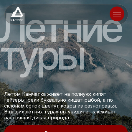
Летние
Туры
Дополнител
туры
О нас
Вопросы
Галерея
Летом Камчатка живёт на полную: кипят
гейзеры, реки буквально кишат рыбой, а по
склонам сопок цветут ковры из разнотравья.
В наших летних турах вы увидите, как живёт
настоящая дикая природа
Задать вопрос