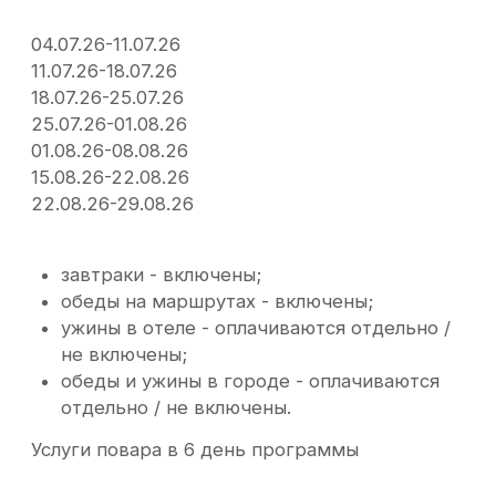
Непродуваемая куртка с капюшоном, поясом и манжетами на рук
(предпочтителен Gore-
Tex или аналогичный мембранный материал)
Тонкий пуховик/жилетка
Непродуваемые штаны (предпочтителен Gore-
Tex или аналогичный мембранный материал)
Комплект дождевой одежды (для комфорта в условиях продолжит
Кофта (флисовая с высоким воротом)
Термобелье (не менее 2 комплектов)
Футболки (лучше из технологичной ткани)
Нижнее белье/носки
Кепка/панама
Шапка
Баф или шарф
Перчатки
Плавки/купальник и тапочки для бассейна
Треккинговые ботинки (важно! если у вас новые ботинки, разносит
3 дней)
Кроссовки
Гамаши
Камчатка - регион с переменчивой погодой,
поэтому в программе предусмотрен
резервный день. Это позволяет гибко
адаптировать маршрут и сохранить качество