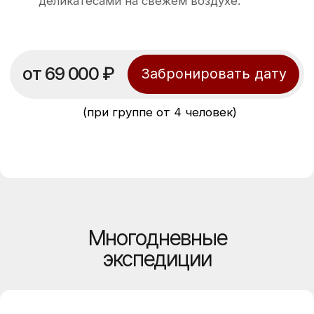
Утро (глэмпинг): Завтрак (включен).
В пути (село Мильково): Обед (НЕ включен
в стоимость, оплачивается
самостоятельно).
Вечер (отель в Петропавловске-
Камчатском): Ужин (НЕ включен в
от 170 000 ₽
Забронировать дату
стоимость, оплачивается самостоятельно).
(при группе от 4 человек)
Курильское озеро
5 дней
Уровень сложности: средний
Многодневные
Если есть базовая подготовка
экспедиции
Курильское озеро — жемчужина Камчатки, где
медведи ловят нерку на глазах у вас.
Это одно из крупнейших нерестилищ в мире,
окружённое горячими источниками. По пути
сюда можно увидеть тюленей, косаток и даже