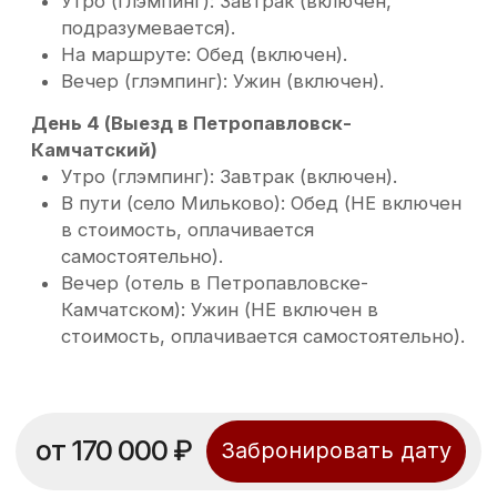
Услуги гида
июль-
Прокат квадроцикла
сентябрь
Топливо для
квадроцикла
Снаряжение для
квадроцикла
Питание на маршруте
Дополнительная информация:
Общая протяженность маршрута 480 км