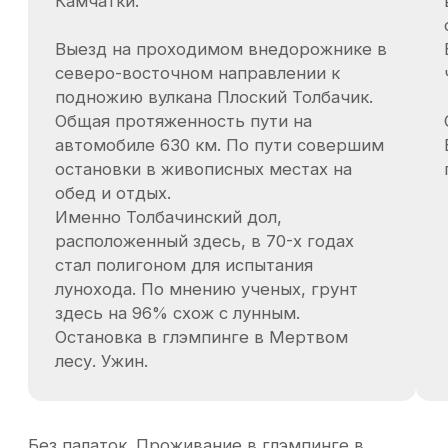
Raf.Ride@y
Мы используем для передвижения
комфортные подготовленные внедорожники
японского производства. Можем
с уверенностью сказать — это путешествие
для людей, искушенных красотой, но которое
заставит их вновь восторгаться.
Мы пересечем Камчатку от юга до севера.
Важно, что наш тур построен так, что
мы не будем использовать палатки для
проживания, так как понимаем, что для
многих это будет не комфортно.
Для передвижения мы используем
высокопроходимые автомобили японского
производства NISSAN PATROL, TOYOTA LAND
CRUISER.
День 1 (Переезд в Паужетку)
Ранний выезд: ланч-пакет или остановка
по дороге.
В пути: остановка в кафе/столовой.
В Паужетке: ужин по приезду.
День 2 (Хайкинг, фумарольные поля,