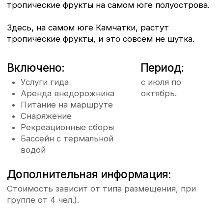
инструктаж по управлению
проходит через заро
квадроциклом и технике безопасности.
берёзы и стланика, 
Маршрут проходит по Мутновской
зону горных тундр, 
гравийной дороге через подножие
встречи с дикой при
вулкана Вилючинский и далее через
приближения к Ходу
перевал, откуда открываются
пересекает болотист
панорамы на вулканы Мутновский,
множество ручьёв и 
Горелый и Вилючинский, долину реки
переправу через рек
Паратунка и окружающие горные
К вечеру группа при
массивы. Затем путь пролегает через
Ходуткинские терма
кальдеру вулкана Горелый — по
вулканическим пескам и застывшим
Размещение — в дом
лавовым потокам. После этого
в зависимости от ф
начинается спуск в долину реки Опала:
и условий маршрута.
здесь появляются участки полного
бездорожья, подъёмы и спуски,
Вечером — ужин, пр
речные переезды, берёзовые леса и
окрестностям, отдых
тундровые пространства.
термальной реке.
По прибытии на Опалинские горячие
источники — установка лагеря, ужин,
отдых и купание в термальной воде.