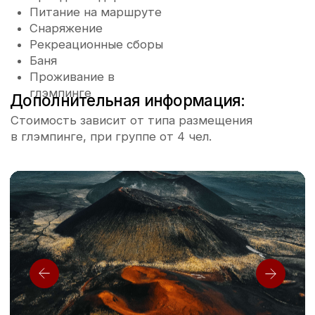
Программа
Проживание
Транспорт
Питани
1 день
2 день
Ранний выезд из вашего отеля.
Завтракаем и отправ
Сегодня у нас будет длинный день, но
через Паужетскую с
мы уверены, что он пролетит для вас
фумарольных полей 
на максимальных скоростях. Мы едем
Радужного.