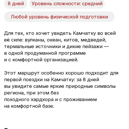
на комфортной базе.
Включено:
Услуги гида
Аренда квадроциклов
Трансферы по маршруту
Снаряжение
Морская прогулка
Двухместное проживание
Рекреационные сборы
Приветственный ужин
В стоимость программы не включено:
Авиаперелёт до Петропавловска-
Камчатского и обратно
Страховка
Обеды и ужины в городе
Алкогольные напитки
Дополнительные экскурсии
Трансферы, не включенные в программу