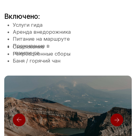
Для передвижения мы используем
высокопроходимые автомобили японского
производства NISSAN PATROL, TOYOTA LAND
CRUISER.
День 1
На Вилючинском перевале (первая
остановка): горячий кофе.
Обед после восхождения на вулкан
Горелый: обед с Камчатскими
деликатесами на свежем воздухе.
Ужин в глэмпинге.
День 2
В глэмпинге утром: завтрак.
Обед после восхождения на вулкан
Мутновский: обед с Камчатскими
деликатесами на свежем воздухе.
от 69 000 ₽
Забронировать дату
(при группе от 4 человек)