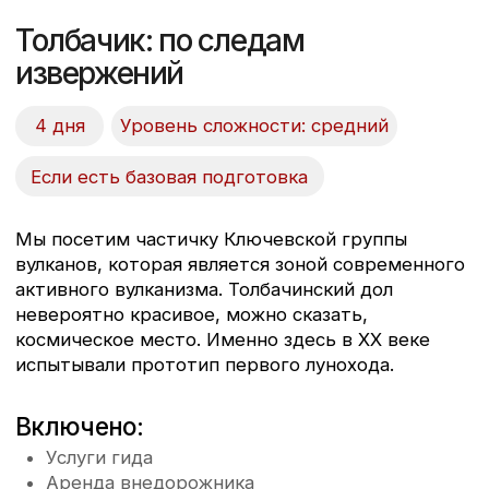
тропические фрукты на самом юге полуострова.
Здесь, на самом юге Камчатки, растут
тропические фрукты, и это совсем не шутка.
Включено:
Период:
Услуги гида
с июля по
Аренда внедорожника
октябрь.
Питание на маршруте
Снаряжение
Рекреационные сборы
Бассейн с термальной
водой
Дополнительная информация:
Стоимость зависит от типа размещения, при
группе от 4 чел.).